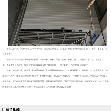
卷帘门是以多关节活动的门片串联在一起，在固定的滑道内，以门上方卷轴为中心转动上下的门。卷帘门通常被广泛
运用于店铺。
卷帘门同墙一样起到水平分隔的作用，它由帘板、座板、导轨、支座、卷轴、箱体、控制箱、卷门机、限位器、门
楣、手动速放开关装置、按钮开关和保险装置等多个部分组成，一般安装在不便采用墙分隔的部位。
卷帘门主要由门体、驱动器、控制系统构成。门体采用不锈钢及铝合金专用型材制作，采用平行四边形原理铰接，伸
缩灵活行程大。驱动器采用特种电机驱动，蜗杆蜗轮减速，并设有手动离合器，停电时可手动启闭，控制系统有控制板，
按钮开关，另可根据用户需求配备无线遥控装置。可配备滚动显示屏，显示500字的显示内容。还可配备智能红外线双探头
防碰撞装置，遇人或异物20-32cm可自动返回运行，从而保障车辆及行人的安全 。
相关推荐