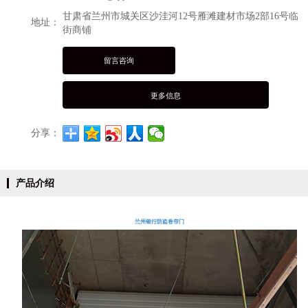
甘肃省兰州市城关区沙洼河12号雁滩建材市场2部16号临
地址：
街商铺
留言咨询
更多信息
分享：
产品介绍
兰州银行防盗卷帘门