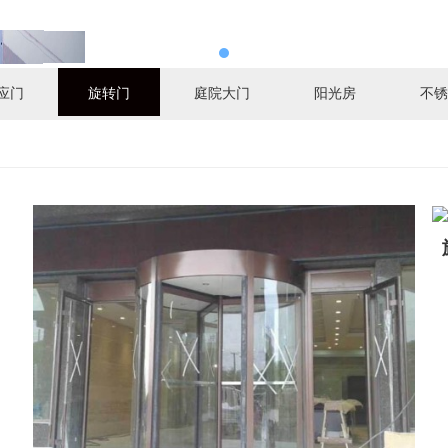
应门
旋转门
庭院大门
阳光房
不锈