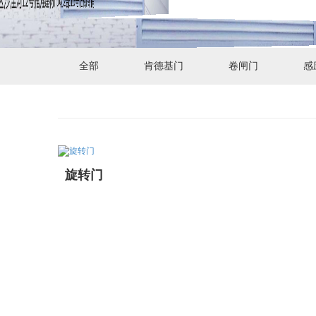
全部
肯德基门
卷闸门
感
旋转门